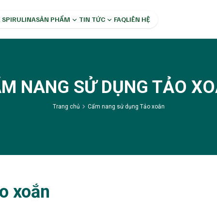
 SPIRULINA
SẢN PHẨM
TIN TỨC
FAQ
LIÊN HỆ
M NANG SỬ DỤNG TẢO X
Trang chủ
Cẩm nang sử dụng Tảo xoắn
o xoắn